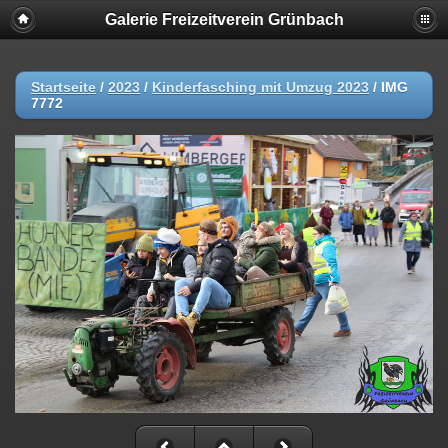
Galerie Freizeitverein Grünbach
Startseite
/
2023
/
Kinderfasching mit Umzug 2023
/
IMG
7772